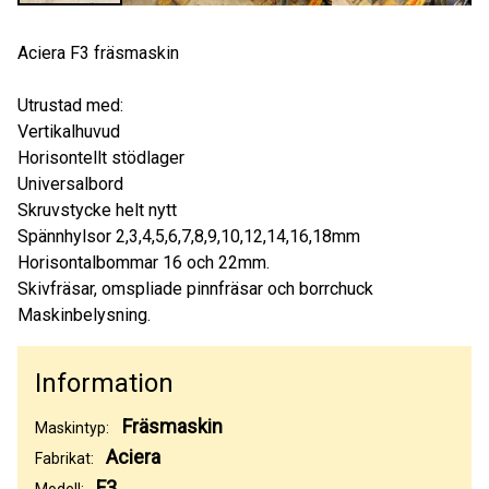
Aciera F3 fräsmaskin
Utrustad med:
Vertikalhuvud
Horisontellt stödlager
Universalbord
Skruvstycke helt nytt
Spännhylsor 2,3,4,5,6,7,8,9,10,12,14,16,18mm
Horisontalbommar 16 och 22mm.
Skivfräsar, omspliade pinnfräsar och borrchuck
Maskinbelysning.
Information
Fräsmaskin
Maskintyp:
Aciera
Fabrikat:
F3
Modell: