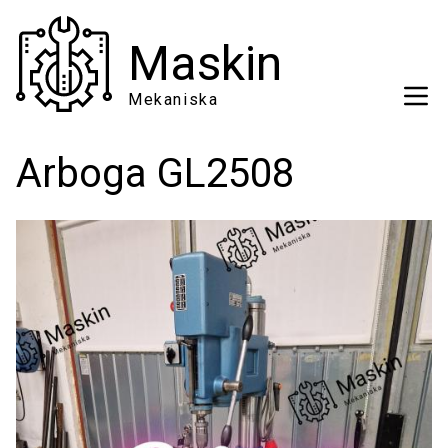
Hoppa
till
Maskin
huvudinnehåll
Mekaniska
Arboga GL2508