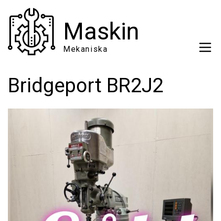
Hoppa
till
Maskin
huvudinnehåll
Mekaniska
Bridgeport BR2J2