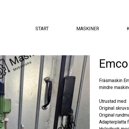
START
MASKINER
Huvudmeny
Emco
Fräsmaskin Emc
mindre maskine
Utrustad med:
Original skruv
Original rundm
Adapterplatta 
Hylschuck med