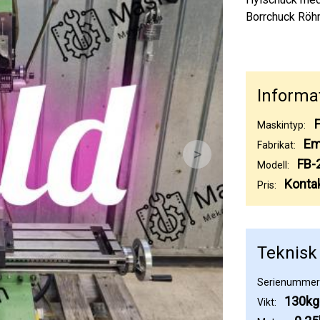
Borrchuck Rö
Informa
Maskintyp:
Em
Fabrikat:
>
FB-
Modell:
Kontak
Pris:
Teknisk 
Serienummer
130kg
Vikt: