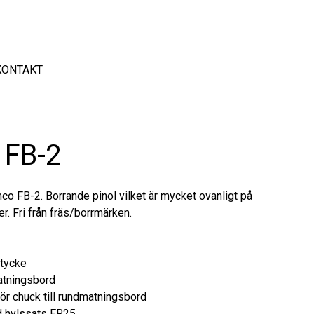
KONTAKT
 FB-2
o FB-2. Borrande pinol vilket är mycket ovanligt på
r. Fri från fräs/borrmärken.
stycke
atningsbord
för chuck till rundmatningsbord
 hylssats ER25