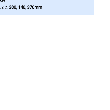
5kw
380, 140, 370mm
 Y, Z: