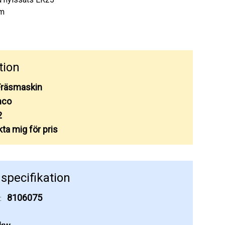
hm
tion
Fräsmaskin
co
2
ta mig för pris
specifikation
8106075
: