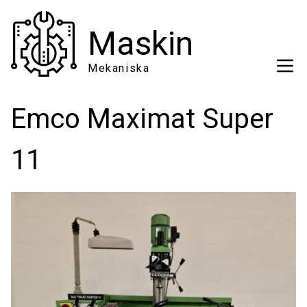
Hoppa
till
Maskin
huvudinnehåll
Mekaniska
Emco Maximat Super
11