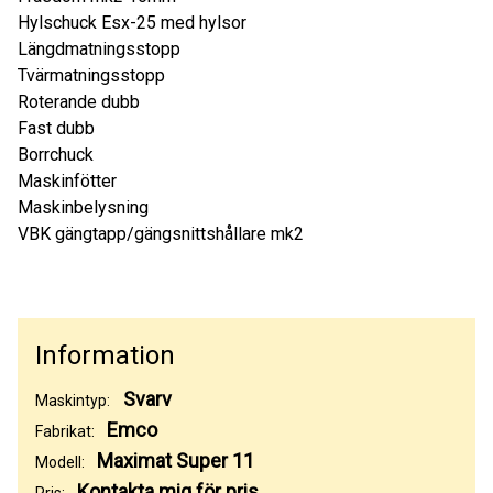
Hylschuck Esx-25 med hylsor
Längdmatningsstopp
Tvärmatningsstopp
Roterande dubb
Fast dubb
Borrchuck
Maskinfötter
Maskinbelysning
VBK gängtapp/gängsnittshållare mk2
Information
Svarv
Maskintyp:
Emco
Fabrikat:
Maximat Super 11
Modell:
Kontakta mig för pris
Pris: