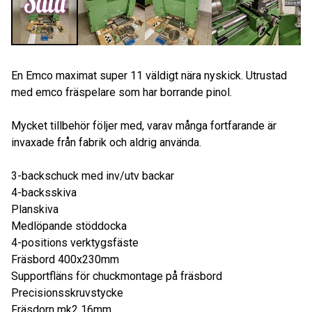
En Emco maximat super 11 väldigt nära nyskick. Utrustad
med emco fräspelare som har borrande pinol.
Mycket tillbehör följer med, varav många fortfarande är
invaxade från fabrik och aldrig använda.
3-backschuck med inv/utv backar
4-backsskiva
Planskiva
Medlöpande stöddocka
4-positions verktygsfäste
Fräsbord 400x230mm
Supportfläns för chuckmontage på fräsbord
Precisionsskruvstycke
Fräsdorn mk2 16mm