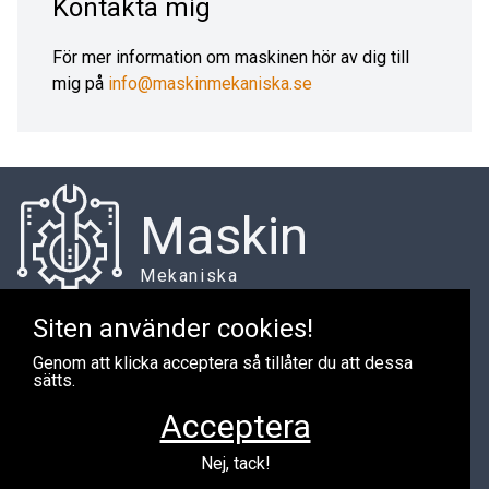
Kontakta mig
För mer information om maskinen hör av dig till
mig på
info@maskinmekaniska.se
Maskin
Mekaniska
Siten använder cookies!
Genom att klicka acceptera så tillåter du att dessa
Har du maskiner du vill sälja?
sätts.
Jag är alltid intresserad av att köpa maskiner. Om du har
Acceptera
maskiner att sälja är du välkommen att kontakta mig via
telefon eller epost och berätta vad du har.
Nej, tack!