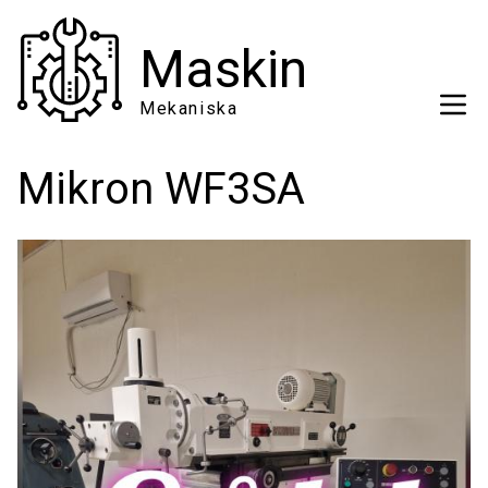
Hoppa
till
Maskin
huvudinnehåll
Mekaniska
Mikron WF3SA