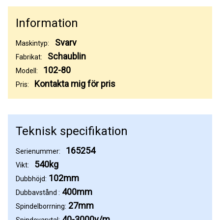
Information
Svarv
Maskintyp:
Schaublin
Fabrikat:
102-80
Modell:
Kontakta mig för pris
Pris:
Teknisk specifikation
165254
Serienummer:
540kg
Vikt:
102mm
Dubbhöjd:
400mm
Dubbavstånd :
27mm
Spindelborrning:
40-3000v/m
Spindevarvtal: