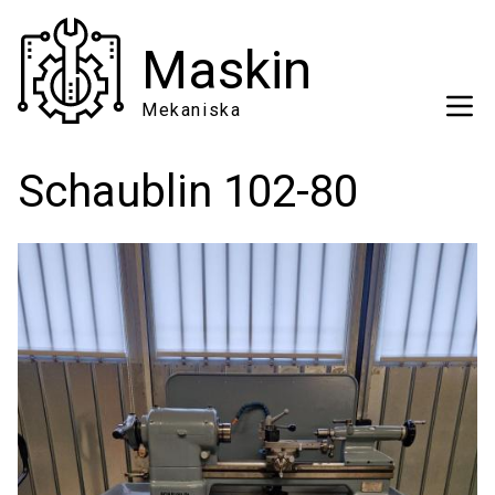
Hoppa
till
Maskin
huvudinnehåll
Mekaniska
Schaublin 102-80