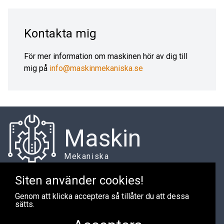
Kontakta mig
För mer information om maskinen hör av dig till
mig på
info@maskinmekaniska.se
Maskin
Mekaniska
Siten använder cookies!
Genom att klicka acceptera så tillåter du att dessa
Har du maskiner du vill sälja?
sätts.
Jag är alltid intresserad av att köpa maskiner. Om du har