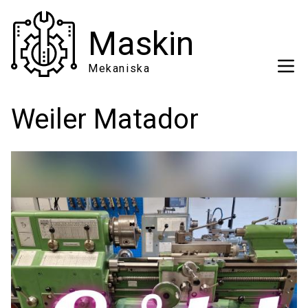
Hoppa
till
Maskin
huvudinnehåll
Mekaniska
Weiler Matador