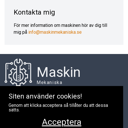
Kontakta mig
För mer information om maskinen hör av dig till
mig på
info@maskinmekaniska.se
Maskin
Mekaniska
Siten använder cookies!
Genom att klicka acceptera så tillåter du att dessa
Har du maskiner du vill sälja?
sätts.
Jag är alltid intresserad av att köpa maskiner. Om du har
Acceptera
maskiner att sälja är du välkommen att kontakta mig via