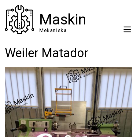
Hoppa
till
Maskin
huvudinnehåll
Mekaniska
Weiler Matador