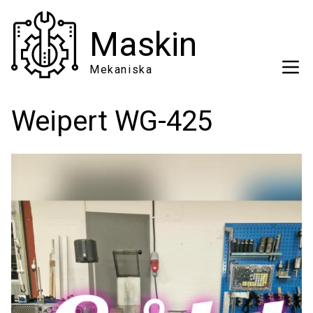
Hoppa
till
Maskin
huvudinnehåll
Mekaniska
Weipert WG-425