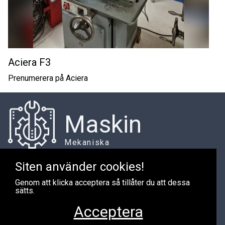
Aciera F3
Prenumerera på Aciera
Maskin
Mekaniska
Siten använder cookies!
Genom att klicka acceptera så tillåter du att dessa
Har du maskiner du vill sälja?
sätts.
Jag är alltid intresserad av att köpa maskiner. Om du har
Acceptera
maskiner att sälja är du välkommen att kontakta mig via