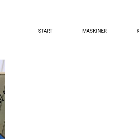
START
MASKINER
Huvudmeny